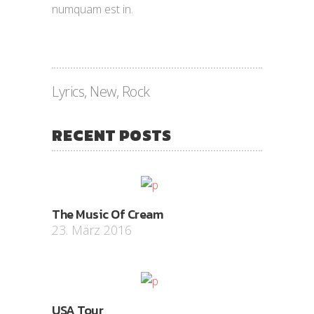
numquam est in.
Lyrics
,
New
,
Rock
RECENT POSTS
The Music Of Cream
23. März 2016
USA Tour