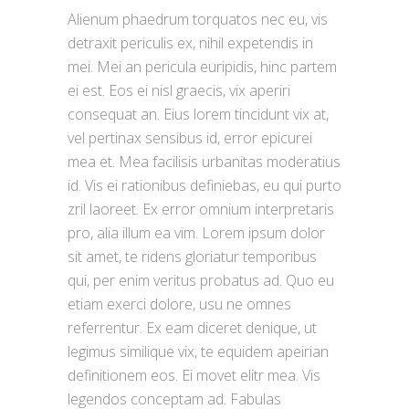
Alienum phaedrum torquatos nec eu, vis
detraxit periculis ex, nihil expetendis in
mei. Mei an pericula euripidis, hinc partem
ei est. Eos ei nisl graecis, vix aperiri
consequat an. Eius lorem tincidunt vix at,
vel pertinax sensibus id, error epicurei
mea et. Mea facilisis urbanitas moderatius
id. Vis ei rationibus definiebas, eu qui purto
zril laoreet. Ex error omnium interpretaris
pro, alia illum ea vim. Lorem ipsum dolor
sit amet, te ridens gloriatur temporibus
qui, per enim veritus probatus ad. Quo eu
etiam exerci dolore, usu ne omnes
referrentur. Ex eam diceret denique, ut
legimus similique vix, te equidem apeirian
definitionem eos. Ei movet elitr mea. Vis
legendos conceptam ad. Fabulas