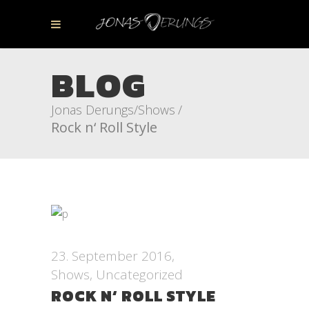
BLOG
Jonas Derungs
/
Shows
/
Rock n‘ Roll Style
23. September 2016
Shows
,
Uncategorized
ROCK N‘ ROLL STYLE