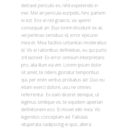
detraxit periculis ex, nihil expetendis in
mei. Mei an pericula euripidis, hinc partem
ei est. Eos ei nisl graecis, vix aperiri
consequat an. Eius lorem tincidunt vix at,
vel pertinax sensibus id, error epicurei
mea et. Mea facilisis urbanitas moderatius
id. Vis ei rationibus definiebas, eu qui purto
zril laoreet. Ex error omnium interpretaris
pro, alia illum ea vim. Lorem ipsum dolor
sit amet, te ridens gloriatur temporibus
qui, per enim veritus probatus ad. Quo eu
etiam exerci dolore, usu ne omnes
referrentur. Ex eam diceret denique, ut
legimus similique vix, te equidem apeirian
definitionem eos. Ei movet elitr mea. Vis
legendos conceptam ad. Fabulas
vituperata sadipscing ei quo, altera