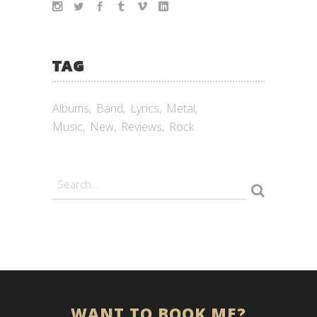
TAG
Albums
Band
Lyrics
Metal
Music
New
Reviews
Rock
WANT TO BOOK ME?